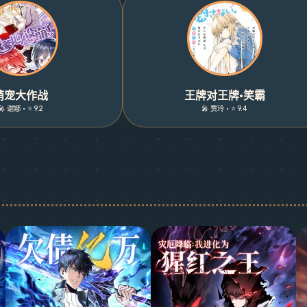
萌宠大作战
王牌对王牌·笑霸
🎤 谢娜 · ⭐ 9.2
🎤 贾玲 · ⭐ 9.4