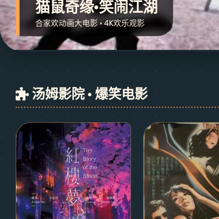
猫鼠奇缘·笑闹江湖
合家欢动画大电影 · 4K欢乐观影
汤姆影院 · 爆笑电影