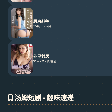
厨房战争
20集 · 🍳 搞笑
外星邻居
30集 · 👽 科幻喜剧
汤姆短剧 · 趣味速递