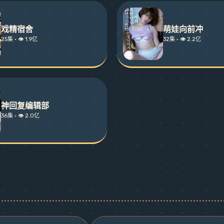
戏精宿舍
萌娃向前冲
25集 · 👁️ 1.9亿
32集 · 👁️ 2.2亿
神回复编辑部
36集 · 👁️ 2.0亿