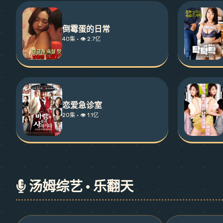
倒霉蛋的日常
40集 · 👁️ 2.7亿
恋爱急诊室
20集 · 👁️ 1.1亿
汤姆综艺 · 乐翻天