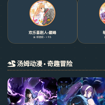
欢乐喜剧人·巅峰
🎤 郭德纲 · ⭐ 9.5
汤姆动漫 · 奇趣冒险